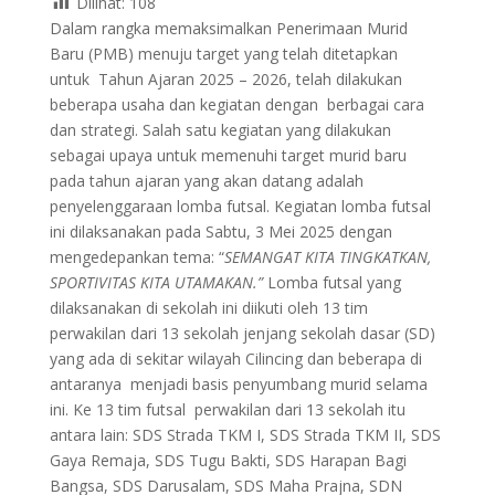
Dilihat:
108
Dalam rangka memaksimalkan Penerimaan Murid
Baru (PMB) menuju target yang telah ditetapkan
untuk Tahun Ajaran 2025 – 2026, telah dilakukan
beberapa usaha dan kegiatan dengan berbagai cara
dan strategi. Salah satu kegiatan yang dilakukan
sebagai upaya untuk memenuhi target murid baru
pada tahun ajaran yang akan datang adalah
penyelenggaraan lomba futsal. Kegiatan lomba futsal
ini dilaksanakan pada Sabtu, 3 Mei 2025 dengan
mengedepankan tema: “
SEMANGAT KITA TINGKATKAN,
SPORTIVITAS KITA UTAMAKAN.”
Lomba futsal yang
dilaksanakan di sekolah ini diikuti oleh 13 tim
perwakilan dari 13 sekolah jenjang sekolah dasar (SD)
yang ada di sekitar wilayah Cilincing dan beberapa di
antaranya menjadi basis penyumbang murid selama
ini. Ke 13 tim futsal perwakilan dari 13 sekolah itu
antara lain: SDS Strada TKM I, SDS Strada TKM II, SDS
Gaya Remaja, SDS Tugu Bakti, SDS Harapan Bagi
Bangsa, SDS Darusalam, SDS Maha Prajna, SDN